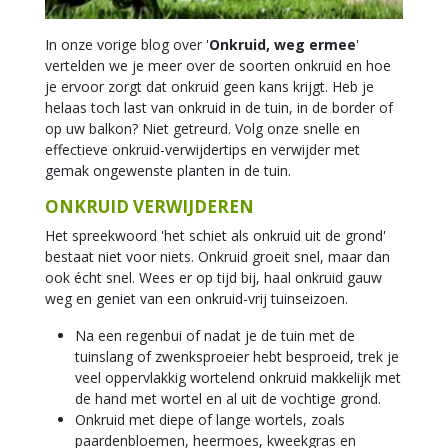
In onze vorige blog over '
Onkruid, weg ermee
'
vertelden we je meer over de soorten onkruid en hoe
je ervoor zorgt dat onkruid geen kans krijgt. Heb je
helaas toch last van onkruid in de tuin, in de border of
op uw balkon? Niet getreurd. Volg onze snelle en
effectieve onkruid-verwijdertips en verwijder met
gemak ongewenste planten in de tuin.
ONKRUID VERWIJDEREN
Het spreekwoord 'het schiet als onkruid uit de grond'
bestaat niet voor niets. Onkruid groeit snel, maar dan
ook écht snel. Wees er op tijd bij, haal onkruid gauw
weg en geniet van een onkruid-vrij tuinseizoen.
Na een regenbui of nadat je de tuin met de
tuinslang of zwenksproeier hebt besproeid, trek je
veel oppervlakkig wortelend onkruid makkelijk met
de hand met wortel en al uit de vochtige grond.
Onkruid met diepe of lange wortels, zoals
paardenbloemen, heermoes, kweekgras en