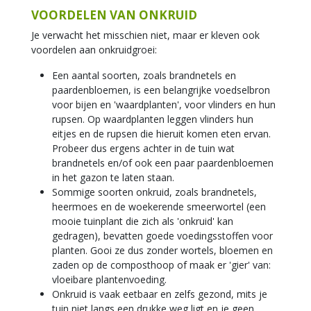
VOORDELEN VAN ONKRUID
Je verwacht het misschien niet, maar er kleven ook
voordelen aan onkruidgroei:
Een aantal soorten, zoals brandnetels en
paardenbloemen, is een belangrijke voedselbron
voor bijen en 'waardplanten', voor vlinders en hun
rupsen. Op waardplanten leggen vlinders hun
eitjes en de rupsen die hieruit komen eten ervan.
Probeer dus ergens achter in de tuin wat
brandnetels en/of ook een paar paardenbloemen
in het gazon te laten staan.
Sommige soorten onkruid, zoals brandnetels,
heermoes en de woekerende smeerwortel (een
mooie tuinplant die zich als 'onkruid' kan
gedragen), bevatten goede voedingsstoffen voor
planten. Gooi ze dus zonder wortels, bloemen en
zaden op de composthoop of maak er 'gier' van:
vloeibare plantenvoeding.
Onkruid is vaak eetbaar en zelfs gezond, mits je
tuin niet langs een drukke weg ligt en je geen