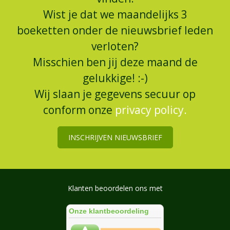
Wist je dat we maandelijks 3
boeketten onder de nieuwsbrief leden
verloten?
Misschien ben jij deze maand de
gelukkige! :-)
Wij slaan je gegevens secuur op
conform onze
privacy policy.
INSCHRIJVEN NIEUWSBRIEF
Klanten beoordelen ons met