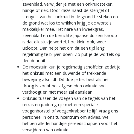
zevenblad, verwijder je met een onkruidsteker,
harkje of riek. Door deze naast de stengel of
stengels van het onkruid in de grond te steken en
de grond wat los te wrikken krijg je de wortels
makkelijker mee. Het nare van kweekgras,
zevenblad én de beruchte Japanse duizendknoop
is dat elk stukje wortel, hoe klein ook, weer
uitloopt. Dan helpt het om dit een tijd lang
regelmatig te blijven doen. Zo put je de wortels op
den duur uit.
De moestuin kun je regelmatig schoffelen zodat je
het onkruid met een duwende of trekkende
beweging afsnijdt. Dit doe je het best als het
droog is zodat het afgesneden onkruid snel
verdroogt en niet meer zal aanslaan.
Onkruid tussen de voegen van de tegels van het
terras en paden ga je met een speciale
voegenborstel of voegenkrabber te lijf. Vraag ons
personeel in ons tuincentrum om advies. We
hebben allerlei handige gereedschappen voor het
verwijderen van onkruid.