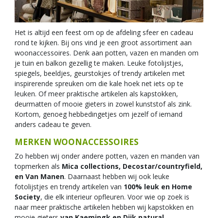
Het is altijd een feest om op de afdeling sfeer en cadeau
rond te kijken. Bij ons vind je een groot assortiment aan
woonaccessoires. Denk aan potten, vazen en manden om
je tuin en balkon gezellig te maken. Leuke fotolijstjes,
spiegels, beeldjes, geurstokjes of trendy artikelen met
inspirerende spreuken om die kale hoek net iets op te
leuken. Of meer praktische artikelen als kapstokken,
deurmatten of mooie gieters in zowel kunststof als zink.
Kortom, genoeg hebbedingetjes om jezelf of iemand
anders cadeau te geven.
MERKEN WOONACCESSOIRES
Zo hebben wij onder andere potten, vazen en manden van
topmerken als
Mica collections, Decostar/countryfield,
en Van Manen
. Daarnaast hebben wij ook leuke
fotolijstjes en trendy artikelen van
100% leuk en Home
Society
, die elk interieur opfleuren. Voor wie op zoek is
naar meer praktische artikelen hebben wij kapstokken en
mooie gieters
van Kaemingk en Dijk natural