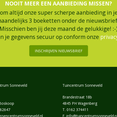
NOOIT MEER EEN AANBIEDING MISSEN?
 om altijd onze super scherpe aanbieding in je
maandelijks 3 boeketten onder de nieuwsbrief
Misschien ben jij deze maand de gelukkige! :-
an je gegevens secuur op conform onze
privac
INSCHRIJVEN NIEUWSBRIEF
trum Sonneveld
Tuincentrum Sonneveld
Brandestraat 18b
 Boskoop
4845 PH Wagenberg
462647
T.
0162 374411
roencentrumsonneveld.nl
E.
info@tuincentrumsonneveld.n