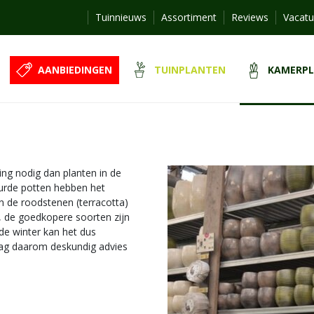
Tuinnieuws
Assortiment
Reviews
Vacatu
AANBIEDINGEN
TUINPLANTEN
KAMERP
ng nodig dan planten in de
uurde potten hebben het
n de roodstenen (terracotta)
il, de goedkopere soorten zijn
de winter kan het dus
aag daarom deskundig advies