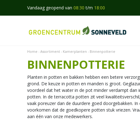
Ga
Vandaag geopend van
08:30
t/m
18:00
naar
content
Home
Assortiment
Kamerplanten
Binnenpotterie
BINNENPOTTERIE
Planten in potten en bakken hebben een betere verzorgi
grond. De keuze in potten en manden is groot. Geglaz
voordeel dat het water in de pot minder verdampt dan i
potten. In de terracotta potten zit veel kwaliteitsversch
vaak poreuzer dan de duurdere goed doorgebakken. In 
voorkomen dat de goedkopere potten stuk vriezen. Vr
aan één van onze medewerkers.