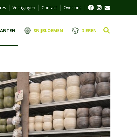
res
Vestigingen
Contact
Over ons
LANTEN
SNIJBLOEMEN
DIEREN