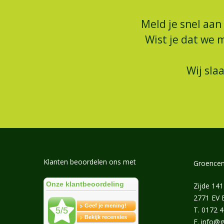
Meld je snel aan
Wist je dat we 
Wij sla
Klanten beoordelen ons met
Groencen
Zijde 141
2771 EV
T.
0172 
E.
info@g