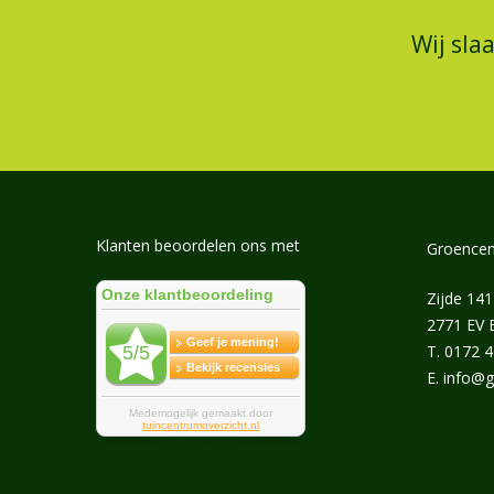
Wij sla
Klanten beoordelen ons met
Groencen
Zijde 141
2771 EV
T.
0172 
E.
info@g