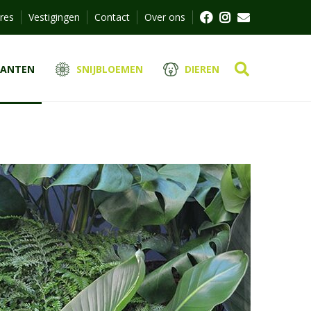
res
Vestigingen
Contact
Over ons
LANTEN
SNIJBLOEMEN
DIEREN