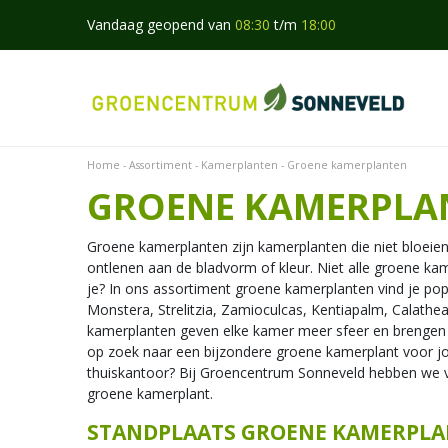
Ga
Vandaag geopend van
08:30
t/m
18:00
naar
content
Home
Assortiment
Kamerplanten
Groene kamerplanten
GROENE KAMERPLA
Groene kamerplanten zijn kamerplanten die niet bloeie
ontlenen aan de bladvorm of kleur. Niet alle groene ka
je? In ons assortiment groene kamerplanten vind je pop
Monstera, Strelitzia, Zamioculcas, Kentiapalm, Calathe
kamerplanten geven elke kamer meer sfeer en brengen 
op zoek naar een bijzondere groene kamerplant voor 
thuiskantoor? Bij Groencentrum Sonneveld hebben we v
groene kamerplant.
STANDPLAATS GROENE KAMERPL