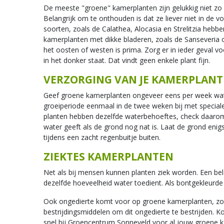
De meeste "groene" kamerplanten zijn gelukkig niet zo 
Belangrijk om te onthouden is dat ze liever niet in de v
soorten, zoals de Calathea, Alocasia en Strelitzia hebb
kamerplanten met dikke bladeren, zoals de Sanseveria o
het oosten of westen is prima. Zorg er in ieder geval vo
in het donker staat. Dat vindt geen enkele plant fijn.
VERZORGING VAN JE KAMERPLAN
Geef groene kamerplanten ongeveer eens per week wat
groeiperiode eenmaal in de twee weken bij met speciale
planten hebben dezelfde waterbehoeftes, check daarom al
water geeft als de grond nog nat is. Laat de grond eni
tijdens een zacht regenbuitje buiten.
ZIEKTES KAMERPLANTEN
Net als bij mensen kunnen planten ziek worden. Een bela
dezelfde hoeveelheid water toedient. Als bontgekleurde 
Ook ongedierte komt voor op groene kamerplanten, zoals 
bestrijdingsmiddelen om dit ongedierte te bestrijden. K
snel bij Groencentrum Sonneveld voor al jouw groene 