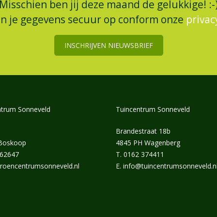
Misschien ben jij deze maand de gelukkige! :-
an je gegevens secuur op conform onze
privac
INSCHRIJVEN NIEUWSBRIEF
trum Sonneveld
Tuincentrum Sonneveld
Brandestraat 18b
 Boskoop
4845 PH Wagenberg
462647
T.
0162 374411
roencentrumsonneveld.nl
E.
info@tuincentrumsonneveld.n