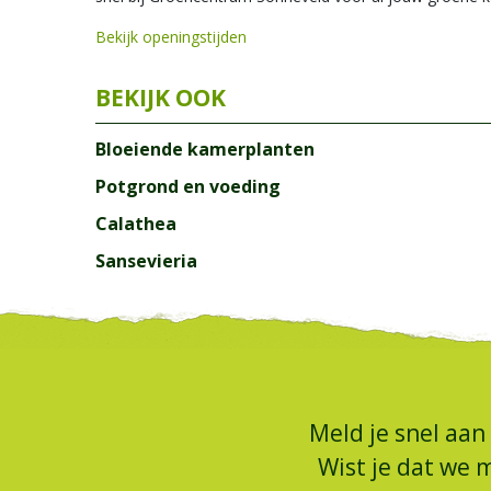
Bekijk openingstijden
Bloeiende kamerplanten
Potgrond en voeding
Calathea
Sansevieria
Meld je snel aan
Wist je dat we 