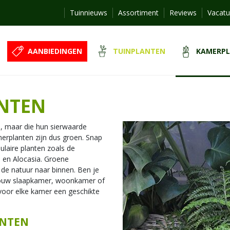
Tuinnieuws
Assortiment
Reviews
Vacatu
AANBIEDINGEN
TUINPLANTEN
KAMERP
NTEN
n, maar die hun sierwaarde
merplanten zijn dus groen. Snap
ulaire planten zoals de
a en Alocasia. Groene
de natuur naar binnen. Ben je
jouw slaapkamer, woonkamer of
oor elke kamer een geschikte
ANTEN