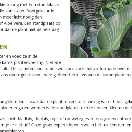
kieskeurig met hun standplaats.
olle zon staan. Bontgekleurde
en meer licht nodig dan
f Aloë Vera. Een standplaats op
or dat de plant niet de hele dag
TEN
er en voed ze in de
 kamerplantenvoeding. Niet alle
tijd het plantenlabel of de kweekpot voor extra informatie over de v
gszins opdrogen tussen twee gietbeurten in. Verwen de kamerplanten e
ngrijk reden is vaak dat de plant te veel of te weinig water heeft gek
bladeren groen worden is de standplaats toch te donker, kleuren de bl
spint, bladluis, dopluis, trips of rouwvliegjes. In ons groencentrum
om je er niet uit? Onze groenexperts lopen rond in het tuincentrum e
kamerplanten.