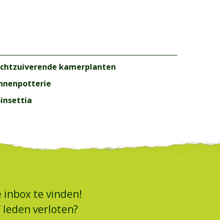
chtzuiverende kamerplanten
nnenpotterie
insettia
 inbox te vinden!
 leden verloten?