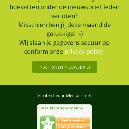
boeketten onder de nieuwsbrief leden
verloten?
Misschien ben jij deze maand de
gelukkige! :-)
Wij slaan je gegevens secuur op
conform onze
privacy policy.
INSCHRIJVEN NIEUWSBRIEF
Klanten beoordelen ons met