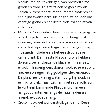
bladkleuren en -tekeningen, van roestbruin tot
groen en rood. Er is zelfs een begonia rex die
'Indian Summer' heet, met purperen bladeren en
een bijna zwarte nerf. Alle begonia's houden van
vochtige grond en een lichte plek, maar niet van
volle zon.
Met een Philodendron haal je een vleugje jungle in
huis. Er zijn heel veel soorten, die hangen of
klimmen, maar ook staande exemplaren met een
stam. Met zijn leerachtige, hartvormige of diep
ingesneden bladeren is het een decoratieve
kamerplant. De meeste Philodendrons hebben
donkergroene, glanzende bladeren, maar ze zijn
er ook in limoengroen, donkerrood, roze en bont,
met een onregelmatig goudgeel vlekkenpatroon.
De plant heeft weinig water nodig. Hij houdt van
een lichte plek, maar zet hem niet in de volle zon.
Je kunt een klimmende Philodendron in een
hangpot planten en langs de muur leiden als
levend, exotisch behang.
Croton, ook wel wonderstruik genoemd. Deze