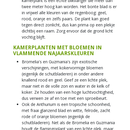
kamerplant is een echte blikvanger die meer dan
twee meter hoog kan worden. Het bonte blad is er
in vrijwel alle kleuren van de regenboog: geel,
rood, oranje en zelfs paars. De plant kan goed
tegen direct zonlicht, dus kan prima op een plekje
dichtbij een raam. Zorg ervoor dat de grond licht
vochtig blijft.
KAMERPLANTEN MET BLOEMEN IN
VLAMMENDE NAJAARSKLEUREN
Bromelia's en Guzmania's zijn exotische
verschijningen, met kokervormige bloemen
(eigenlijk de schutbladeren) in onder andere
knallend rood en geel. Geef ze een lichte plek,
maar niet in de volle zon en water in de kelk of
koker. Ze houden van een hoge luchtvochtigheid,
dus verwen ze af en toe met een sproeibeurt.
Ook de Anthurium is een tropische schoonheid,
met fraai glanzend blad en witte, felrode, zacht
rode of oranje bloemen (eigenlijk de
schutbladeren). Net als de Bromelia en Guzmania
houdt de flamingoplant van een lichte plek, maar