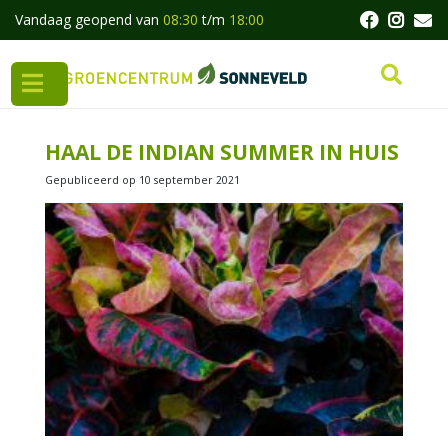
G
Vandaag geopend van
08:30
t/m
18:00
a
n
a
a
r
c
HAAL DE INDIAN SUMMER IN HUIS
o
n
Gepubliceerd op
10 september 2021
t
e
n
t