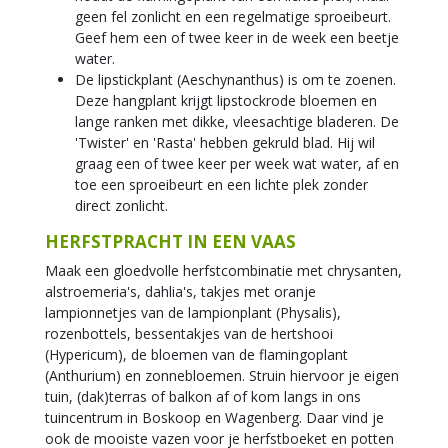
geen fel zonlicht en een regelmatige sproeibeurt.
Geef hem een of twee keer in de week een beetje
water.
De lipstickplant (Aeschynanthus) is om te zoenen.
Deze hangplant krijgt lipstockrode bloemen en
lange ranken met dikke, vleesachtige bladeren. De
'Twister' en 'Rasta' hebben gekruld blad. Hij wil
graag een of twee keer per week wat water, af en
toe een sproeibeurt en een lichte plek zonder
direct zonlicht.
HERFSTPRACHT IN EEN VAAS
Maak een gloedvolle herfstcombinatie met chrysanten,
alstroemeria's, dahlia's, takjes met oranje
lampionnetjes van de lampionplant (Physalis),
rozenbottels, bessentakjes van de hertshooi
(Hypericum), de bloemen van de flamingoplant
(Anthurium) en zonnebloemen. Struin hiervoor je eigen
tuin, (dak)terras of balkon af of kom langs in ons
tuincentrum in Boskoop en Wagenberg. Daar vind je
ook de mooiste vazen voor je herfstboeket en potten