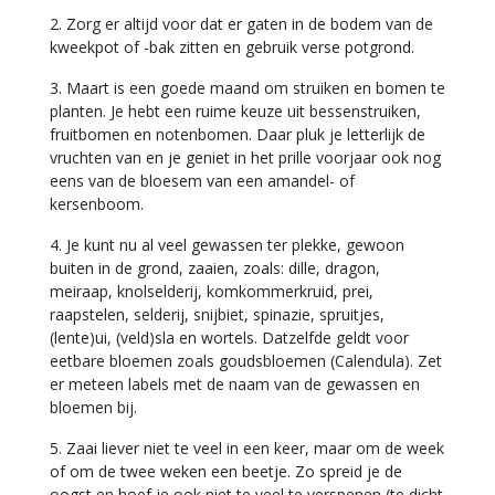
2. Zorg er altijd voor dat er gaten in de bodem van de
kweekpot of -bak zitten en gebruik verse potgrond.
3. Maart is een goede maand om struiken en bomen te
planten. Je hebt een ruime keuze uit bessenstruiken,
fruitbomen en notenbomen. Daar pluk je letterlijk de
vruchten van en je geniet in het prille voorjaar ook nog
eens van de bloesem van een amandel- of
kersenboom.
4. Je kunt nu al veel gewassen ter plekke, gewoon
buiten in de grond, zaaien, zoals: dille, dragon,
meiraap, knolselderij, komkommerkruid, prei,
raapstelen, selderij, snijbiet, spinazie, spruitjes,
(lente)ui, (veld)sla en wortels. Datzelfde geldt voor
eetbare bloemen zoals goudsbloemen (Calendula). Zet
er meteen labels met de naam van de gewassen en
bloemen bij.
5. Zaai liever niet te veel in een keer, maar om de week
of om de twee weken een beetje. Zo spreid je de
oogst en hoef je ook niet te veel te verspenen (te dicht