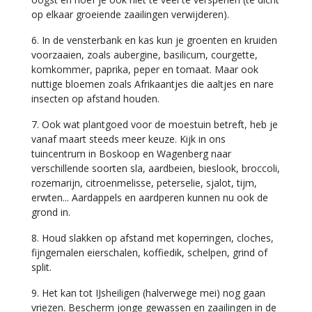
op elkaar groeiende zaailingen verwijderen).
6. In de vensterbank en kas kun je groenten en kruiden
voorzaaien, zoals aubergine, basilicum, courgette,
komkommer, paprika, peper en tomaat. Maar ook
nuttige bloemen zoals Afrikaantjes die aaltjes en nare
insecten op afstand houden.
7. Ook wat plantgoed voor de moestuin betreft, heb je
vanaf maart steeds meer keuze. Kijk in ons
tuincentrum in Boskoop en Wagenberg naar
verschillende soorten sla, aardbeien, bieslook, broccoli,
rozemarijn, citroenmelisse, peterselie, sjalot, tijm,
erwten... Aardappels en aardperen kunnen nu ook de
grond in.
8. Houd slakken op afstand met koperringen, cloches,
fijngemalen eierschalen, koffiedik, schelpen, grind of
split.
9. Het kan tot IJsheiligen (halverwege mei) nog gaan
vriezen. Bescherm jonge gewassen en zaailingen in de