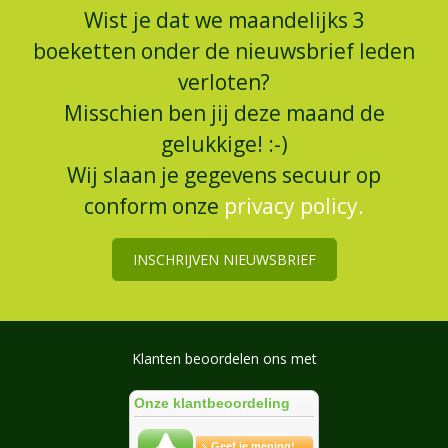
Wist je dat we maandelijks 3
boeketten onder de nieuwsbrief leden
verloten?
Misschien ben jij deze maand de
gelukkige! :-)
Wij slaan je gegevens secuur op
conform onze
privacy policy.
INSCHRIJVEN NIEUWSBRIEF
Klanten beoordelen ons met