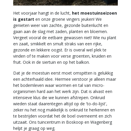
Het voorjaar hangt in de lucht,
het moestuinseizoen
is gestart
en onze groene vingers jeuken! We
genieten weer van zachte, gezonde buitenlucht en
gaan aan de slag met zaden, planten en bloemen.
Vergeet vooral de eetbare gewassen niet! Wie nu plant
en zaait, smikkelt en smult straks van een rijke,
gezonde en lekkere oogst. Er is overal wel plek te
vinden of te maken voor verse groenten, kruiden en
fruit. Ook in de siertuin en op het balkon.
Dat je de moestuin eerst moet omspitten is gelukkig
een achterhaald idee. Hiermee verstoor je alleen maar
het bodemleven waar wormen en tal van micro-
organismen hard aan het werk zijn. Dat is alvast een
intensieve klus die we kunnen afstrepen. Onkruid
wieden staat daarentegen altijd op de 'to-do-lijst',
zeker nu het nog makkelijk is onkruid te herkennen en
te bestrijden voordat het de boel overneemt en zich
uitzaait. Ons tuincentrum in Boskoop en Wagenberg
helpt je graag op weg.