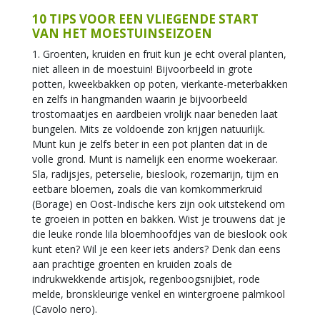
10 TIPS VOOR EEN VLIEGENDE START
VAN HET MOESTUINSEIZOEN
1. Groenten, kruiden en fruit kun je echt overal planten,
niet alleen in de moestuin! Bijvoorbeeld in grote
potten, kweekbakken op poten, vierkante-meterbakken
en zelfs in hangmanden waarin je bijvoorbeeld
trostomaatjes en aardbeien vrolijk naar beneden laat
bungelen. Mits ze voldoende zon krijgen natuurlijk.
Munt kun je zelfs beter in een pot planten dat in de
volle grond. Munt is namelijk een enorme woekeraar.
Sla, radijsjes, peterselie, bieslook, rozemarijn, tijm en
eetbare bloemen, zoals die van komkommerkruid
(Borage) en Oost-Indische kers zijn ook uitstekend om
te groeien in potten en bakken. Wist je trouwens dat je
die leuke ronde lila bloemhoofdjes van de bieslook ook
kunt eten? Wil je een keer iets anders? Denk dan eens
aan prachtige groenten en kruiden zoals de
indrukwekkende artisjok, regenboogsnijbiet, rode
melde, bronskleurige venkel en wintergroene palmkool
(Cavolo nero).