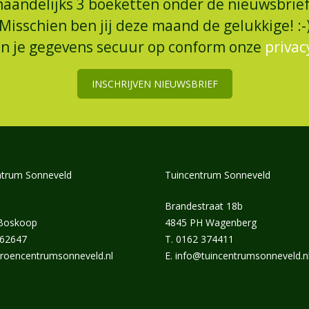
maandelijks 3 boeketten onder de nieuwsbrief
Misschien ben jij deze maand de gelukkige! :-
an je gegevens secuur op conform onze
privac
INSCHRIJVEN NIEUWSBRIEF
trum Sonneveld
Tuincentrum Sonneveld
Brandestraat 18b
 Boskoop
4845 PH Wagenberg
462647
T.
0162 374411
roencentrumsonneveld.nl
E.
info@tuincentrumsonneveld.n