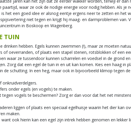
atste jaren kan het zijn dat ze eerder wakker worden, terwijl er dan
de paartijd, waar ze ook de nodige energie voor nodig hebben. Als je 
 is het een goed idee er alsnog eentje ergens neer te zetten en het w
 spijsvertering niet tegen en krijgt hij maag- en darmproblemen van. V
s tuincentrum in Boskoop en Wagenberg.
E TUIN
ets te drinken hebben. Egels kunnen zwemmen (!), maar ze moeten natu
s of oeverranden, of plaats een stapel stenen, rotsblokken of een ee
roen waar ze tussendoor kunnen scharrelen en voedsel in de grond en
en. Zorg dat een egel de tuin in en uit kan komen. Kies een haag in p
 de schutting. In een heg, maar ook in bijvoorbeeld klimop tegen de 
f onkruidverdelgers.
ffers onder egels (en vogels) te maken.
t tegen vogels te beschermen? Zorg er dan voor dat het net minstens
deren liggen of plaats een speciaal egelhuisje waarin het dier kan ov
eren maken.
nt ook hierin kan een egel zijn intrek hebben genomen en lekker lig