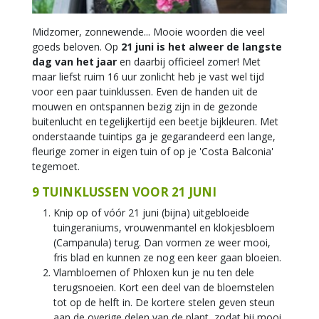
Midzomer, zonnewende... Mooie woorden die veel
goeds beloven. Op
21 juni is het alweer de langste
dag van het jaar
en daarbij officieel zomer! Met
maar liefst ruim 16 uur zonlicht heb je vast wel tijd
voor een paar tuinklussen. Even de handen uit de
mouwen en ontspannen bezig zijn in de gezonde
buitenlucht en tegelijkertijd een beetje bijkleuren. Met
onderstaande tuintips ga je gegarandeerd een lange,
fleurige zomer in eigen tuin of op je 'Costa Balconia'
tegemoet.
9 TUINKLUSSEN VOOR 21 JUNI
Knip op of vóór 21 juni (bijna) uitgebloeide
tuingeraniums, vrouwenmantel en klokjesbloem
(Campanula) terug. Dan vormen ze weer mooi,
fris blad en kunnen ze nog een keer gaan bloeien.
Vlambloemen of Phloxen kun je nu ten dele
terugsnoeien. Kort een deel van de bloemstelen
tot op de helft in. De kortere stelen geven steun
aan de overige delen van de plant, zodat hij mooi