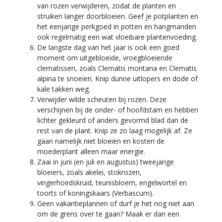
van rozen verwijderen, zodat de planten en
struiken langer doorbloeien. Geef je potplanten en
het eenjarige perkgoed in potten en hangmanden
ook regelmatig een wat vloeibare plantenvoeding.
De langste dag van het jaar is ook een goed
moment om uitgebloeide, vroegbloeiende
clematissen, zoals Clematis montana en Clematis
alpina te snoeien. Knip dunne uitlopers en dode of
kale takken weg.
Verwijder wilde scheuten bij rozen. Deze
verschijnen bij de onder- of hoofdstam en hebben
lichter gekleurd of anders gevormd blad dan de
rest van de plant. Knip ze zo laag mogelijk af. Ze
gaan namelijk niet bloeien en kosten de
moederplant alleen maar energie.
Zaai in juni (en juli en augustus) tweejarige
bloeiers, zoals akelei, stokrozen,
vingerhoedskruid, teunisbloem, engelwortel en
toorts of koningskaars (Verbascum).
Geen vakantieplannen of durf je het nog niet aan
om de grens over te gaan? Maak er dan een