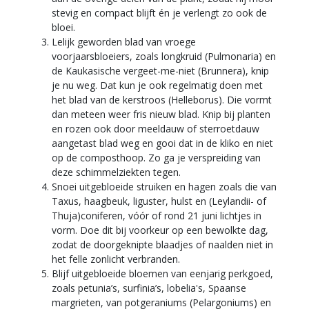
stevig en compact blijft én je verlengt zo ook de
bloei.
Lelijk geworden blad van vroege
voorjaarsbloeiers, zoals longkruid (Pulmonaria) en
de Kaukasische vergeet-me-niet (Brunnera), knip
je nu weg. Dat kun je ook regelmatig doen met
het blad van de kerstroos (Helleborus). Die vormt
dan meteen weer fris nieuw blad. Knip bij planten
en rozen ook door meeldauw of sterroetdauw
aangetast blad weg en gooi dat in de kliko en niet
op de composthoop. Zo ga je verspreiding van
deze schimmelziekten tegen.
Snoei uitgebloeide struiken en hagen zoals die van
Taxus, haagbeuk, liguster, hulst en (Leylandii- of
Thuja)coniferen, vóór of rond 21 juni lichtjes in
vorm. Doe dit bij voorkeur op een bewolkte dag,
zodat de doorgeknipte blaadjes of naalden niet in
het felle zonlicht verbranden.
Blijf uitgebloeide bloemen van eenjarig perkgoed,
zoals petunia’s, surfinia’s, lobelia's, Spaanse
margrieten, van potgeraniums (Pelargoniums) en