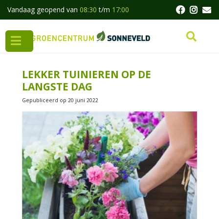
G
Vandaag geopend van
08:30
t/m
17:00
a
n
a
a
r
c
LEKKER TUINIEREN OP DE
o
LANGSTE DAG
n
t
Gepubliceerd op
20 juni 2022
e
n
t