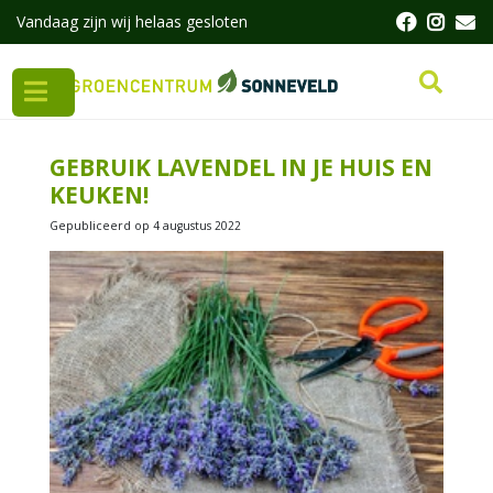
G
Vandaag zijn wij helaas gesloten
a
n
a
a
r
c
GEBRUIK LAVENDEL IN JE HUIS EN
o
KEUKEN!
n
t
Gepubliceerd op
4 augustus 2022
e
n
t