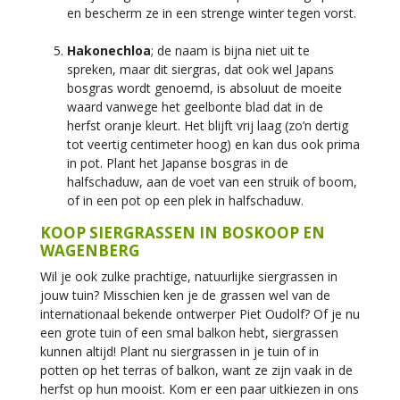
en bescherm ze in een strenge winter tegen vorst.
Hakonechloa
; de naam is bijna niet uit te
spreken, maar dit siergras, dat ook wel Japans
bosgras wordt genoemd, is absoluut de moeite
waard vanwege het geelbonte blad dat in de
herfst oranje kleurt. Het blijft vrij laag (zo’n dertig
tot veertig centimeter hoog) en kan dus ook prima
in pot. Plant het Japanse bosgras in de
halfschaduw, aan de voet van een struik of boom,
of in een pot op een plek in halfschaduw.
KOOP SIERGRASSEN IN BOSKOOP EN
WAGENBERG
Wil je ook zulke prachtige, natuurlijke siergrassen in
jouw tuin? Misschien ken je de grassen wel van de
internationaal bekende ontwerper Piet Oudolf? Of je nu
een grote tuin of een smal balkon hebt, siergrassen
kunnen altijd! Plant nu siergrassen in je tuin of in
potten op het terras of balkon, want ze zijn vaak in de
herfst op hun mooist. Kom er een paar uitkiezen in ons