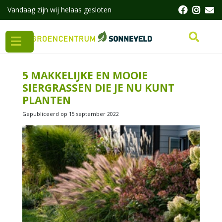
G
Vandaag zijn wij helaas gesloten
a
n
a
a
r
c
5 MAKKELIJKE EN MOOIE
o
SIERGRASSEN DIE JE NU KUNT
n
PLANTEN
t
e
Gepubliceerd op
15 september 2022
n
t