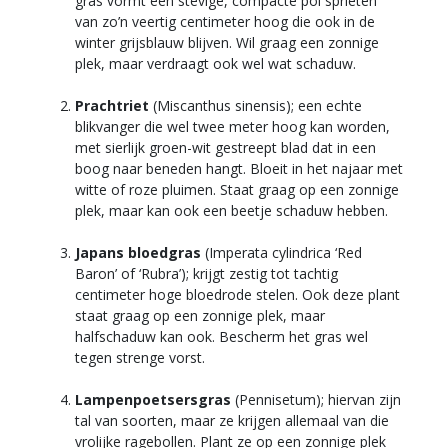
gras vormt een stevige, compacte pol sprieten
van zo’n veertig centimeter hoog die ook in de
winter grijsblauw blijven. Wil graag een zonnige
plek, maar verdraagt ook wel wat schaduw.
Prachtriet
(Miscanthus sinensis); een echte
blikvanger die wel twee meter hoog kan worden,
met sierlijk groen-wit gestreept blad dat in een
boog naar beneden hangt. Bloeit in het najaar met
witte of roze pluimen. Staat graag op een zonnige
plek, maar kan ook een beetje schaduw hebben.
Japans bloedgras
(Imperata cylindrica ‘Red
Baron’ of ‘Rubra’); krijgt zestig tot tachtig
centimeter hoge bloedrode stelen. Ook deze plant
staat graag op een zonnige plek, maar
halfschaduw kan ook. Bescherm het gras wel
tegen strenge vorst.
Lampenpoetsersgras
(Pennisetum); hiervan zijn
tal van soorten, maar ze krijgen allemaal van die
vrolijke ragebollen. Plant ze op een zonnige plek