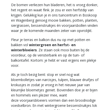
De bomen verliezen hun bladeren, het is vroeg donker,
het regent en waait flink. Je zou er een herfstdip van
krijgen. Gelukkig kun je in ons tuincentrum in Boskoop
en Wagenberg genoeg mooie bakken, potten, planten,
siergrassen, bessenstruikjes én voorjaarsbollen vinden
waar je de komende maanden zeker van opvrolijkt.
Fleur je terras en balkon dus nu op met potten en
bakken vol
wintergroen en herfst- en
winterbloeiers
. Ze staan ook mooi buiten bij de
voordeur, op de vensterbank en op de tuin- of
balkontafel. Kortom: je hebt er vast ergens een plekje
voor.
Als je toch bezig bent: stop er snel nog wat
bloembolletjes van narcisjes, tulpen, blauwe druifjes of
krokusjes in zodat je vroeg in het nieuwe jaar van
kleurrijke bloemetjes geniet. Bovendien doe je er bijen
en hommels een plezier mee, want
deze voorjaarsbloeiers vormen dan een broodnodige
voedselbron. En met wintergroene bessenstruikjes lok