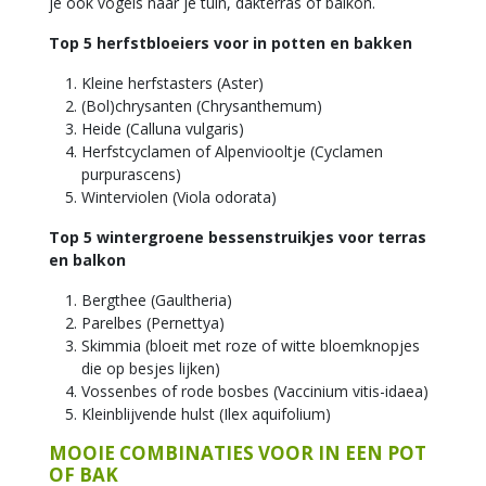
je ook vogels naar je tuin, dakterras of balkon.
Top 5 herfstbloeiers voor in potten en bakken
Kleine herfstasters (Aster)
(Bol)chrysanten (Chrysanthemum)
Heide (Calluna vulgaris)
Herfstcyclamen of Alpenviooltje (Cyclamen
purpurascens)
Winterviolen (Viola odorata)
Top 5 wintergroene bessenstruikjes voor terras
en balkon
Bergthee (Gaultheria)
Parelbes (Pernettya)
Skimmia (bloeit met roze of witte bloemknopjes
die op besjes lijken)
Vossenbes of rode bosbes (Vaccinium vitis-idaea)
Kleinblijvende hulst (Ilex aquifolium)
MOOIE COMBINATIES VOOR IN EEN POT
OF BAK