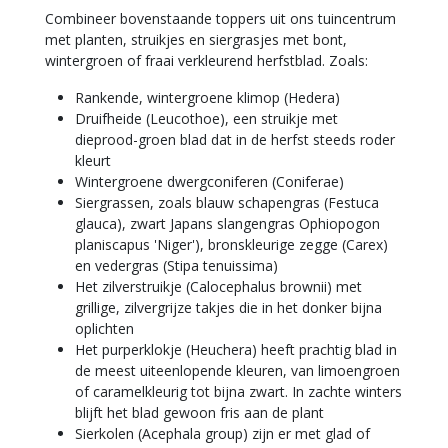
Combineer bovenstaande toppers uit ons tuincentrum
met planten, struikjes en siergrasjes met bont,
wintergroen of fraai verkleurend herfstblad. Zoals:
Rankende, wintergroene klimop (Hedera)
Druifheide (Leucothoe), een struikje met
dieprood-groen blad dat in de herfst steeds roder
kleurt
Wintergroene dwergconiferen (Coniferae)
Siergrassen, zoals blauw schapengras (Festuca
glauca), zwart Japans slangengras Ophiopogon
planiscapus 'Niger'), bronskleurige zegge (Carex)
en vedergras (Stipa tenuissima)
Het zilverstruikje (Calocephalus brownii) met
grillige, zilvergrijze takjes die in het donker bijna
oplichten
Het purperklokje (Heuchera) heeft prachtig blad in
de meest uiteenlopende kleuren, van limoengroen
of caramelkleurig tot bijna zwart. In zachte winters
blijft het blad gewoon fris aan de plant
Sierkolen (Acephala group) zijn er met glad of