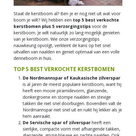
Staat de kerstboom al? Ben je er nog niet uit wat voor
boom je wilt? Wij hebben een
top 5 best verkochte
kerstbomen plus 5 verzorgingstips
voor de
kerstboom. Je wilt natuurlijk zo lang mogelijk genieten
van je kerstboom. Wie onze verzorgingstips
nauwkeurig opvolgt, verkleint de kans op het snel
uitvallen van naalden en geniet optimaal van een volle
denneboom in huis.
TOP 5 BEST VERKOCHTE KERSTBOMEN
De Nordmannspar of Kaukasische zilverspar
is al jaren de meest populaire kerstboom, want hij
heeft een mooie piramidevorm, glanzende,
donkergroene en stompe naalden en stevige
takken die niet snel doorbuigen. Bovendien valt de
Nordmannspar niet snel uit en ruikt hij lekker als je
hem aanraakt.
De Servische spar of zilverspar
heeft een
sierlijke, compacte vorm met afhangende takken,
glanzende, grijzig-blauwe en zachte naalden. Ook