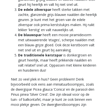
geurt hij heerlijk en valt hij niet snel uit.
De edele zilverspar
heeft sterke takken met
zachte, glanzende grijs-blauwe naalden die heerlijk
geuren. Je kunt met het groen van de edele
zilverspar ook prima kerststukjes maken. Hij ruikt
lekker 'kerstig' en valt nauwelijks uit.
De blauwspar
heeft een mooie piramidevorm
met uitwaaierende ‘etages’, scherpe naalden met
een blauw-grijze gloed. Ook deze kerstboom valt
niet snel uit en geurt bij aanraking.
De traditionele kerstspar
is donkergroen en
geurt heerlijk, maar heeft prikkende naalden en
valt relatief snel uit. Oppassen met kleine kinderen
en huisdieren dus!
Niet zo veel plek in huis? Geen probleem! Denk
bijvoorbeeld ook eens aan miniatuurboompjes, zoals
de dwergspar Picea glauca ‘Conica’ en de parasol-den
Pinus pinea ‘Silver Crest’. Die zijn ideaal voor op de
tuin- of balkontafel, maar je kunt ze ook binnen een
mooi plekje geven. De dwergkerstboompjes zijn