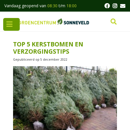
G
Vandaag geopend van
08:30
t/m
18:00
a
n
a
a
r
c
TOP 5 KERSTBOMEN EN
o
VERZORGINGSTIPS
n
t
Gepubliceerd op
5 december 2022
e
n
t