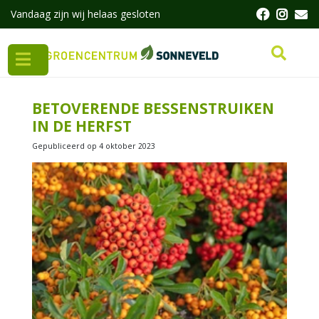
G
Vandaag zijn wij helaas gesloten
a
n
a
a
r
c
BETOVERENDE BESSENSTRUIKEN
o
IN DE HERFST
n
t
Gepubliceerd op
4 oktober 2023
e
n
t