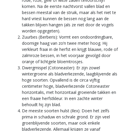
rode, roze, gele of witte zaden tevoorschijn
komen. Na de eerste nachtvorst vallen blad en
bessen meestal van de struik, maar als het niet te
hard vriest kunnen de bessen nog lang aan de
takken blijven hangen (als ze niet door de vogels
worden opgegeten).
Zuurbes (Berberis): Vormt een ondoordringbare,
doornige haag van zo’n twee meter hoog. Hij
verkleurt fraai in de herfst en krijgt blauwe, rode of
zalmroze bessen, in het voorjaar gevolgd door
oranje of lichtgele bloemtrosjes.
Dwergmispel (Cotoneaster): Er zijn zowel
wintergroene als bladverliezende, laagblijvende als
hoge soorten. Opvallend is de circa vijftig
centimeter hoge, bladverliezende Cotoneaster
horizontalis, met horizontaal groeiende takken en
een fraaie herfstkleur. In een zachte winter
behoudt hij zijn blad.
De meeste soorten hulst (Ilex): Doen het zelfs
prima in schaduw en schrale grond. Er zijn veel
groenblijvende soorten, maar ook enkele
bladverliezende. Allemaal krijgen ze vanaf