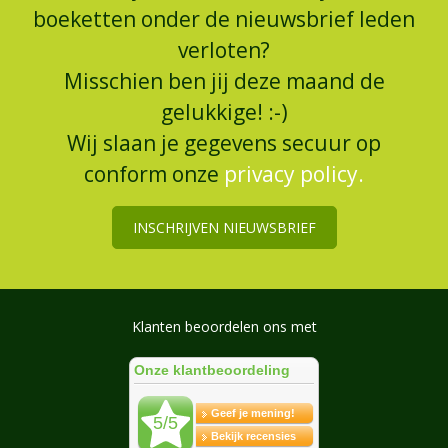
boeketten onder de nieuwsbrief leden
verloten?
Misschien ben jij deze maand de
gelukkige! :-)
Wij slaan je gegevens secuur op
conform onze
privacy policy.
INSCHRIJVEN NIEUWSBRIEF
Klanten beoordelen ons met