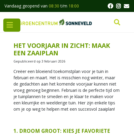
G
Vandaag geopend van
08:30
t/m
18:00
a
n
a
a
r
c
HET VOORJAAR IN ZICHT: MAAK
o
EEN ZAAIPLAN
n
t
Gepubliceerd op
3 februari 2026
e
Creëer een bloeiend toekomstplan voor je tuin in
n
februari en maart. Het is misschien nog winter, maar
t
de gedachten aan het komende voorjaar kunnen niet
vroeg genoeg beginnen. Februari is de perfecte tijd om
je tuinplannen te smeden en je klaar te maken voor
een kleurrijke en weelderige tuin. Hier zijn enkele tips
om je op weg te helpen met een succesvol zaaiplan!
1. DROOM GROOT: KIES JE FAVORIETE