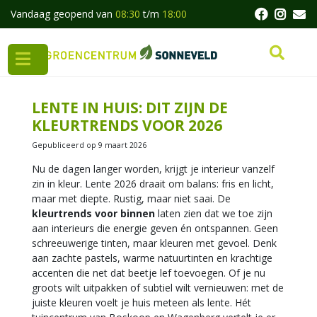
G
Vandaag geopend van
08:30
t/m
18:00
a
n
a
a
r
c
LENTE IN HUIS: DIT ZIJN DE
o
KLEURTRENDS VOOR 2026
n
t
Gepubliceerd op
9 maart 2026
e
Nu de dagen langer worden, krijgt je interieur vanzelf
n
zin in kleur. Lente 2026 draait om balans: fris en licht,
t
maar met diepte. Rustig, maar niet saai. De
kleurtrends voor binnen
laten zien dat we toe zijn
aan interieurs die energie geven én ontspannen. Geen
schreeuwerige tinten, maar kleuren met gevoel. Denk
aan zachte pastels, warme natuurtinten en krachtige
accenten die net dat beetje lef toevoegen. Of je nu
groots wilt uitpakken of subtiel wilt vernieuwen: met de
juiste kleuren voelt je huis meteen als lente. Hét