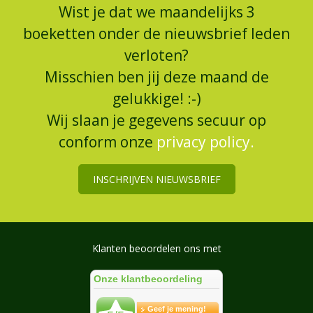
Wist je dat we maandelijks 3
boeketten onder de nieuwsbrief leden
verloten?
Misschien ben jij deze maand de
gelukkige! :-)
Wij slaan je gegevens secuur op
conform onze
privacy policy.
INSCHRIJVEN NIEUWSBRIEF
Klanten beoordelen ons met