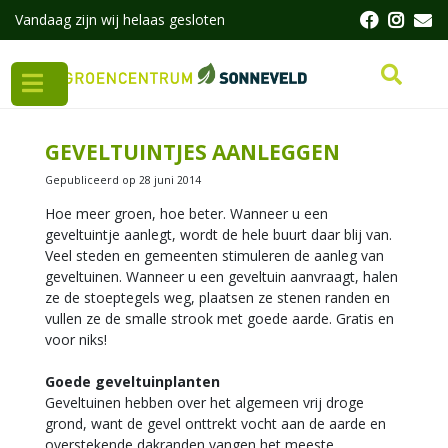
G
Vandaag zijn wij helaas gesloten
a
n
a
a
r
c
GEVELTUINTJES AANLEGGEN
o
n
Gepubliceerd op
28 juni 2014
t
Hoe meer groen, hoe beter. Wanneer u een
e
geveltuintje aanlegt, wordt de hele buurt daar blij van.
n
Veel steden en gemeenten stimuleren de aanleg van
t
geveltuinen. Wanneer u een geveltuin aanvraagt, halen
ze de stoeptegels weg, plaatsen ze stenen randen en
vullen ze de smalle strook met goede aarde. Gratis en
voor niks!
Goede geveltuinplanten
Geveltuinen hebben over het algemeen vrij droge
grond, want de gevel onttrekt vocht aan de aarde en
overstekende dakranden vangen het meeste