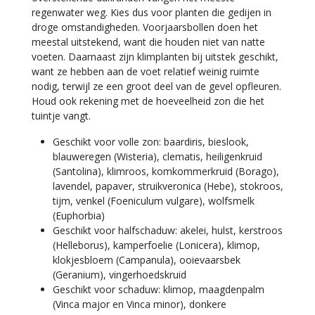
regenwater weg. Kies dus voor planten die gedijen in
droge omstandigheden. Voorjaarsbollen doen het
meestal uitstekend, want die houden niet van natte
voeten. Daarnaast zijn klimplanten bij uitstek geschikt,
want ze hebben aan de voet relatief weinig ruimte
nodig, terwijl ze een groot deel van de gevel opfleuren.
Houd ook rekening met de hoeveelheid zon die het
tuintje vangt.
Geschikt voor volle zon: baardiris, bieslook,
blauweregen (Wisteria), clematis, heiligenkruid
(Santolina), klimroos, komkommerkruid (Borago),
lavendel, papaver, struikveronica (Hebe), stokroos,
tijm, venkel (Foeniculum vulgare), wolfsmelk
(Euphorbia)
Geschikt voor halfschaduw: akelei, hulst, kerstroos
(Helleborus), kamperfoelie (Lonicera), klimop,
klokjesbloem (Campanula), ooievaarsbek
(Geranium), vingerhoedskruid
Geschikt voor schaduw: klimop, maagdenpalm
(Vinca major en Vinca minor), donkere