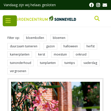
G
Vandaag zijn wij helaas gesloten
a
n
a
a
r
c
Filter op:
bloembollen
bloemen
o
n
duurzaam tuinieren
gazon
halloween
herfst
t
e
kamerplanten
kerst
moestuin
onkruid
n
tuinonderhoud
tuinplanten
tuintips
vaderdag
t
vergroenen