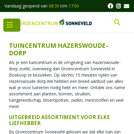
G
Vandaag geopend van
08:30
t/m
17:00
a
n
a
a
r
c
TUINCENTRUM HAZERSWOUDE-
o
DORP
n
t
Als je een tuincentrum in de omgeving van Hazerswoude-
e
dorp zoekt, overweeg dan Groencentrum Sonneveld in
n
Boskoop te bezoeken. Op slechts 15 minuten rijden van
t
Hazerswoude-dorp.We hebben een breed aanbod van alles
wat je voor tuinieren nodig hebt en meer. Ontdek ons ruime
assortiment aan planten, bomen, struiken,
tuingereedschap, bloempotten, zaden, meststoffen en veel
meer.
UITGEBREID ASSORTIMENT VOOR ELKE
LIEFHEBBER
Bij Groencentrum Sonneveld geloven we dat elke tuin zijn