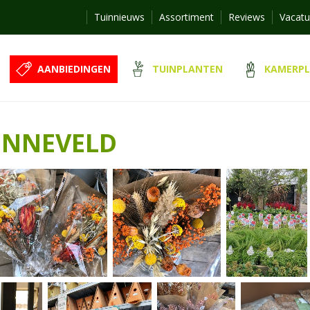
Tuinnieuws
Assortiment
Reviews
Vacatu
AANBIEDINGEN
TUINPLANTEN
KAMERP
ONNEVELD