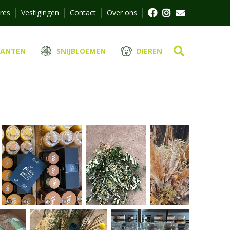
res
Vestigingen
Contact
Over ons
LANTEN
SNIJBLOEMEN
DIEREN