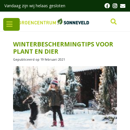
G
Vandaag zijn wij helaas gesloten
a
n
a
a
r
c
WINTERBESCHERMINGTIPS VOOR
o
PLANT EN DIER
n
t
Gepubliceerd op
19 februari 2021
e
n
t