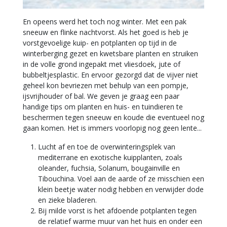
En opeens werd het toch nog winter. Met een pak
sneeuw en flinke nachtvorst. Als het goed is heb je
vorstgevoelige kuip- en potplanten op tijd in de
winterberging gezet en kwetsbare planten en struiken
in de volle grond ingepakt met vliesdoek, jute of
bubbeltjesplastic. En ervoor gezorgd dat de vijver niet
geheel kon bevriezen met behulp van een pompje,
ijsvrijhouder of bal. We geven je graag een paar
handige tips om planten en huis- en tuindieren te
beschermen tegen sneeuw en koude die eventueel nog
gaan komen. Het is immers voorlopig nog geen lente...
Lucht af en toe de overwinteringsplek van
mediterrane en exotische kuipplanten, zoals
oleander, fuchsia, Solanum, bougainville en
Tibouchina. Voel aan de aarde of ze misschien een
klein beetje water nodig hebben en verwijder dode
en zieke bladeren.
Bij milde vorst is het afdoende potplanten tegen
de relatief warme muur van het huis en onder een