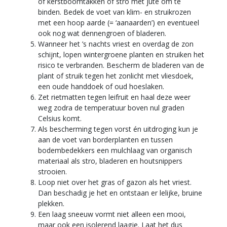
of kerstboomtakken of stro met jute om te
binden. Bedek de voet van klim- en struikrozen
met een hoop aarde (= ‘aanaarden’) en eventueel
ook nog wat dennengroen of bladeren.
Wanneer het ’s nachts vriest en overdag de zon
schijnt, lopen wintergroene planten en struiken het
risico te verbranden. Bescherm de bladeren van de
plant of struik tegen het zonlicht met vliesdoek,
een oude handdoek of oud hoeslaken.
Zet rietmatten tegen leifruit en haal deze weer
weg zodra de temperatuur boven nul graden
Celsius komt.
Als bescherming tegen vorst én uitdroging kun je
aan de voet van borderplanten en tussen
bodembedekkers een mulchlaag van organisch
materiaal als stro, bladeren en houtsnippers
strooien.
Loop niet over het gras of gazon als het vriest.
Dan beschadig je het en ontstaan er lelijke, bruine
plekken.
Een laag sneeuw vormt niet alleen een mooi,
maar ook een isolerend laagje. Laat het dus