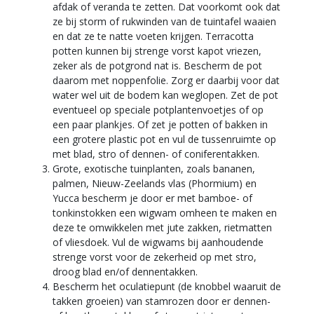
afdak of veranda te zetten. Dat voorkomt ook dat
ze bij storm of rukwinden van de tuintafel waaien
en dat ze te natte voeten krijgen. Terracotta
potten kunnen bij strenge vorst kapot vriezen,
zeker als de potgrond nat is. Bescherm de pot
daarom met noppenfolie. Zorg er daarbij voor dat
water wel uit de bodem kan weglopen. Zet de pot
eventueel op speciale potplantenvoetjes of op
een paar plankjes. Of zet je potten of bakken in
een grotere plastic pot en vul de tussenruimte op
met blad, stro of dennen- of coniferentakken.
Grote, exotische tuinplanten, zoals bananen,
palmen, Nieuw-Zeelands vlas (Phormium) en
Yucca bescherm je door er met bamboe- of
tonkinstokken een wigwam omheen te maken en
deze te omwikkelen met jute zakken, rietmatten
of vliesdoek. Vul de wigwams bij aanhoudende
strenge vorst voor de zekerheid op met stro,
droog blad en/of dennentakken.
Bescherm het oculatiepunt (de knobbel waaruit de
takken groeien) van stamrozen door er dennen-