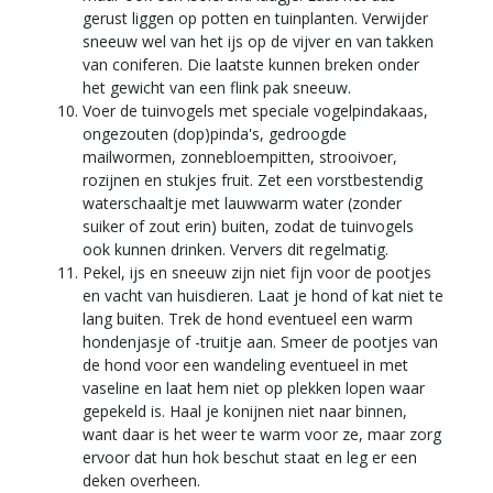
gerust liggen op potten en tuinplanten. Verwijder
sneeuw wel van het ijs op de vijver en van takken
van coniferen. Die laatste kunnen breken onder
het gewicht van een flink pak sneeuw.
Voer de tuinvogels met speciale vogelpindakaas,
ongezouten (dop)pinda's, gedroogde
mailwormen, zonnebloempitten, strooivoer,
rozijnen en stukjes fruit. Zet een vorstbestendig
waterschaaltje met lauwwarm water (zonder
suiker of zout erin) buiten, zodat de tuinvogels
ook kunnen drinken. Ververs dit regelmatig.
Pekel, ijs en sneeuw zijn niet fijn voor de pootjes
en vacht van huisdieren. Laat je hond of kat niet te
lang buiten. Trek de hond eventueel een warm
hondenjasje of -truitje aan. Smeer de pootjes van
de hond voor een wandeling eventueel in met
vaseline en laat hem niet op plekken lopen waar
gepekeld is. Haal je konijnen niet naar binnen,
want daar is het weer te warm voor ze, maar zorg
ervoor dat hun hok beschut staat en leg er een
deken overheen.