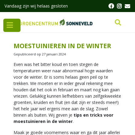
G
Vandaag zijn wij helaas gesloten
a
n
a
a
r
c
MOESTUINIEREN IN DE WINTER
o
n
Gepubliceerd op
27 januari 2024
t
Even was het bitter koud en toen stegen de
e
temperaturen weer naar abnormaal hoge waarden
n
voor de winter. Er is soms helaas geen peil op te
t
trekken. We moeten er in ieder geval rekening mee
houden dat het ook in februari en maart nog kan gaan
vriezen. Gelukkig kunnen liefhebbers van zelfgekweekte
groenten, kruiden en fruit (en dat zijn er steeds meer!)
het hele jaar wel ergens mee aan de slag. Zowel
binnen als buiten. Wij geven je
tips en tricks voor
moestuinieren in de winter
.
Maak je goede voornemens waar en ga dit jaar allerlei