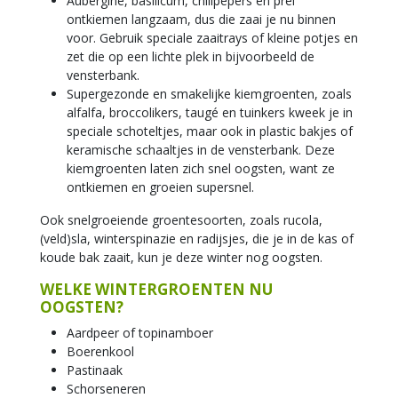
Aubergine, basilicum, chilipepers en prei
ontkiemen langzaam, dus die zaai je nu binnen
voor. Gebruik speciale zaaitrays of kleine potjes en
zet die op een lichte plek in bijvoorbeeld de
vensterbank.
Supergezonde en smakelijke kiemgroenten, zoals
alfalfa, broccolikers, taugé en tuinkers kweek je in
speciale schoteltjes, maar ook in plastic bakjes of
keramische schaaltjes in de vensterbank. Deze
kiemgroenten laten zich snel oogsten, want ze
ontkiemen en groeien supersnel.
Ook snelgroeiende groentesoorten, zoals rucola,
(veld)sla, winterspinazie en radijsjes, die je in de kas of
koude bak zaait, kun je deze winter nog oogsten.
WELKE WINTERGROENTEN NU
OOGSTEN?
Aardpeer of topinamboer
Boerenkool
Pastinaak
Schorseneren