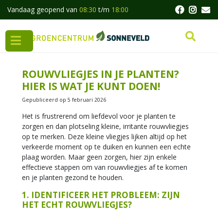
G
Vandaag geopend van
08:30
t/m
18:00
a
n
a
a
r
c
ROUWVLIEGJES IN JE PLANTEN?
o
HIER IS WAT JE KUNT DOEN!
n
t
Gepubliceerd op
5 februari 2026
e
Het is frustrerend om liefdevol voor je planten te
n
zorgen en dan plotseling kleine, irritante rouwvliegjes
t
op te merken. Deze kleine vliegjes lijken altijd op het
verkeerde moment op te duiken en kunnen een echte
plaag worden. Maar geen zorgen, hier zijn enkele
effectieve stappen om van rouwvliegjes af te komen
en je planten gezond te houden.
1. IDENTIFICEER HET PROBLEEM: ZIJN
HET ECHT ROUWVLIEGJES?