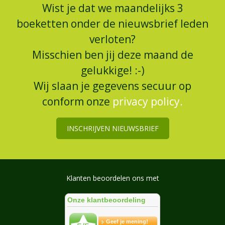
Wist je dat we maandelijks 3
boeketten onder de nieuwsbrief leden
verloten?
Misschien ben jij deze maand de
gelukkige! :-)
Wij slaan je gegevens secuur op
conform onze
privacy policy.
INSCHRIJVEN NIEUWSBRIEF
Klanten beoordelen ons met