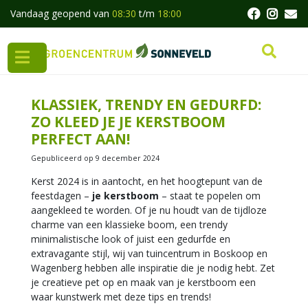
G
Vandaag geopend van
08:30
t/m
18:00
a
n
a
a
r
c
KLASSIEK, TRENDY EN GEDURFD:
o
ZO KLEED JE JE KERSTBOOM
n
PERFECT AAN!
t
e
Gepubliceerd op
9 december 2024
n
t
Kerst 2024 is in aantocht, en het hoogtepunt van de
feestdagen –
je kerstboom
– staat te popelen om
aangekleed te worden. Of je nu houdt van de tijdloze
charme van een klassieke boom, een trendy
minimalistische look of juist een gedurfde en
extravagante stijl, wij van tuincentrum in Boskoop en
Wagenberg hebben alle inspiratie die je nodig hebt. Zet
je creatieve pet op en maak van je kerstboom een
waar kunstwerk met deze tips en trends!