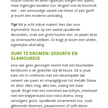
houten sterren en vilten figuurtjes voegen een speels,
maar ingetogen karakter toe. Vergeet ook de boomrok
niet – een eenvoudige variant van linnen of jute geeft
je boom een moderne uitstraling.
Tip!
Wil je echt indruk maken? Kies dan voor
asymmetrie: focus op een aantal opvallende
decoraties, zoals een grote houten ster, en plaats deze
op onverwachte plekken. Zo krijgt je boom een unieke,
eigentijdse uitstraling.
DURF TE DROMEN: GEDURFD EN
GLAMOUREUS
Voor wie geen genoegen neemt met een bescheiden
kerstboom is de gedurfde stijl dé keuze. Dit is jouw
kans om te schitteren met een kleurenpalet dat
varieert van paars en smaragdgroen tot metallic blauw
en zilver. Alles mag, alles kan, zolang het maar
opvalt. Begin met een overvloed aan lichtjes, eventueel
met een knipperstand voor extra drama. Voeg
vervolgens grote, opvallende ornamenten toe, zoals
glitterende bloemen, pauwenveren of zelfs kleine