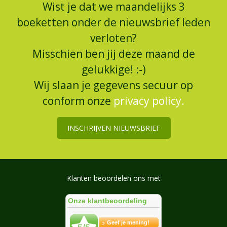
Wist je dat we maandelijks 3
boeketten onder de nieuwsbrief leden
verloten?
Misschien ben jij deze maand de
gelukkige! :-)
Wij slaan je gegevens secuur op
conform onze
privacy policy.
INSCHRIJVEN NIEUWSBRIEF
Klanten beoordelen ons met