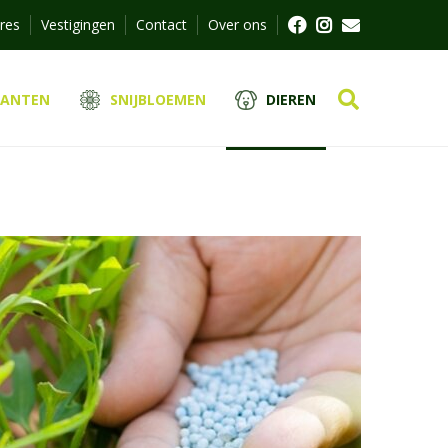
res
Vestigingen
Contact
Over ons
LANTEN
SNIJBLOEMEN
DIEREN