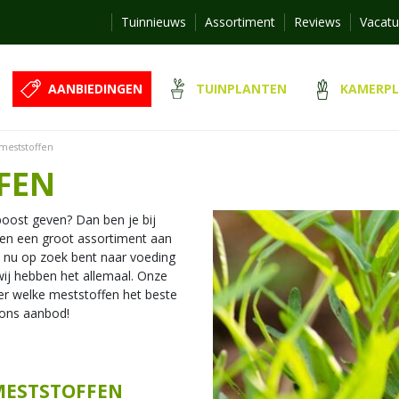
Tuinnieuws
Assortiment
Reviews
Vacatu
AANBIEDINGEN
TUINPLANTEN
KAMERP
meststoffen
FEN
 boost geven? Dan ben je bij
ben een groot assortiment aan
e nu op zoek bent naar voeding
wij hebben het allemaal. Onze
er welke meststoffen het beste
 ons aanbod!
 MESTSTOFFEN