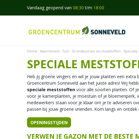
Ga
Vandaag geopend van
08:30
t/m
18:00
naar
content
Home
Assortiment
Tuin
Grondsoorten en meststoffen
Speciale 
SPECIALE MESTSTOF
Heb jij groene vingers en wil je jouw planten een extra
Groencentrum Sonneveld aan het juiste adres! Wij heb
speciale meststoffen
voor alle soorten planten. Of j
voor je kamerplanten, je moestuin of je bloemenperk, 
medewerkers staan voor je klaar om je te adviseren ov
passen bij jouw groene vrienden. Kom langs en ontdek
OPENINGSTIJDEN
VERWEN JE GAZON MET DE BESTE